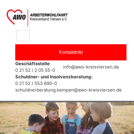
springen
Kontaktinfo
Geschäftsstelle
:
info@awo-kreisviersen.de
0 21 52 / 2 05 55-0
Schuldner- und Insolvenzberatung:
0 21 52 / 553 690-0
schuldnerberatung.kempen@awo-kreisviersen.de
Kita An Der Dorenburg