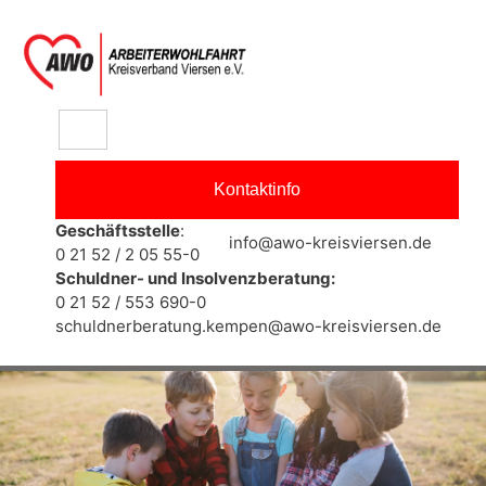
springen
Kontaktinfo
Geschäftsstelle
:
info@awo-kreisviersen.de
0 21 52 / 2 05 55-0
Schuldner- und Insolvenzberatung:
0 21 52 / 553 690-0
schuldnerberatung.kempen@awo-kreisviersen.de
Kita Blaues Haus