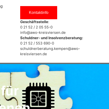
ng
Kontaktinfo
Geschäftsstelle
:
0 21 52 / 2 05 55-0
info@awo-kreisviersen.de
Schuldner- und Insolvenzberatung:
0 21 52 / 553 690-0
schuldnerberatung.kempen@awo-
kreisviersen.de
für
benen