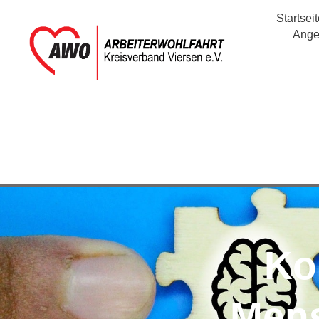
Startsei
Ange
Ko
Mens